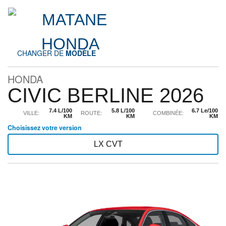
CHANGER DE
MODÈLE
HONDA
CIVIC BERLINE 2026
7.4 L/100
5.8 L/100
6.7 Le/100
VILLE:
ROUTE:
COMBINÉE:
KM
KM
KM
Choisissez votre version
LX CVT