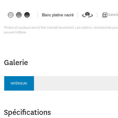
Blanc platine nacré
Galeri
Photos et couleurs sont à titre indicatif seulement. Les options / accessoires p
peuvent différer.
Galerie
INTÉRIEUR:
Spécifications