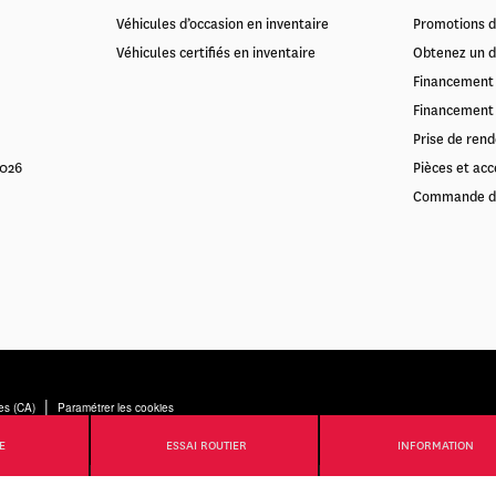
Véhicules d’occasion en inventaire
Promotions d
Véhicules certifiés en inventaire
Obtenez un d
Financement
Financement 
Prise de rend
2026
Pièces et acc
Commande d
|
es (CA)
Paramétrer les cookies
E
ESSAI ROUTIER
INFORMATION