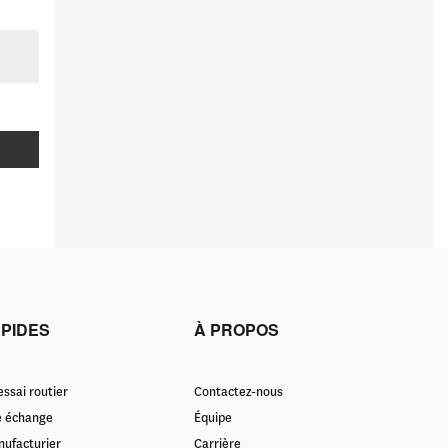
APIDES
À PROPOS
ssai routier
Contactez-nous
e échange
Équipe
nufacturier
Carrière