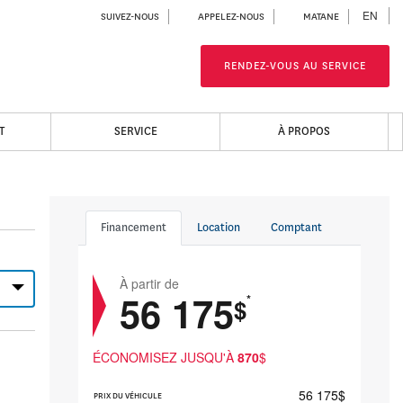
EN
SUIVEZ-NOUS
APPELEZ-NOUS
MATANE
RENDEZ-VOUS AU SERVICE
T
SERVICE
À PROPOS
Financement
Location
Comptant
À partir de
e
56 175
*
$
ÉCONOMISEZ JUSQU'À
870
$
56 175
$
PRIX DU VÉHICULE