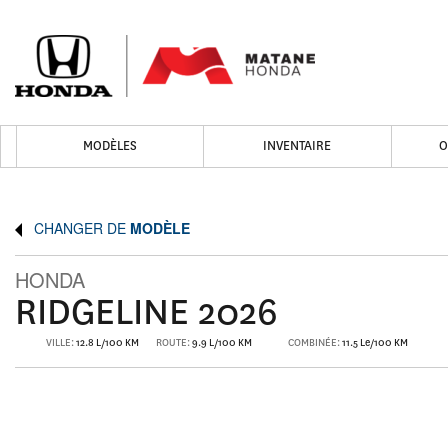
MODÈLES
INVENTAIRE
O
CHANGER DE
MODÈLE
HONDA
RIDGELINE 2026
VILLE:
12.8 L/100 KM
ROUTE:
9.9 L/100 KM
COMBINÉE:
11.5 Le/100 KM