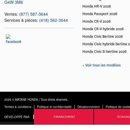
G4W 3M6
Honda HR-V 2026
Ventes:
(877) 587-3644
Honda Passport 2026
Services & pièces:
(418) 562-3644
Honda CR-V 2026
Honda CR-V hybride 2026
Honda Civic Berline 2026
Honda Civic hybride berline 
Honda Civic Si berline 2026
+ Voir tous les modèles
2026 © MATANE HONDA
| Tous droits réservés.
|
|
|
Termes & conditions
Politique et confidentialité
Désabonnement
Politique de cooki
FINANCEMENT
ÉCHANG
DÉVELOPPÉ PAR