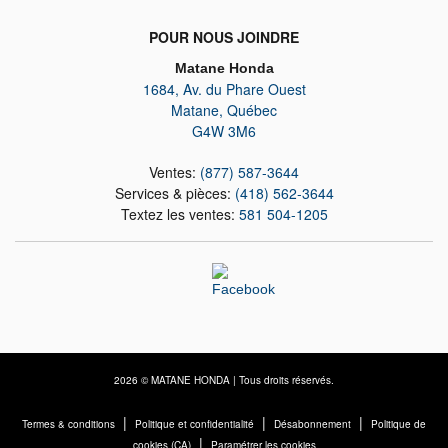
POUR NOUS JOINDRE
Matane Honda
1684, Av. du Phare Ouest
Matane
,
Québec
G4W 3M6
Ventes:
(877) 587-3644
Services & pièces:
(418) 562-3644
Textez les ventes:
581 504-1205
2026 © MATANE HONDA
| Tous droits réservés.
|
|
|
Termes & conditions
Politique et confidentialité
Désabonnement
Politique de
|
cookies (CA)
Paramétrer les cookies