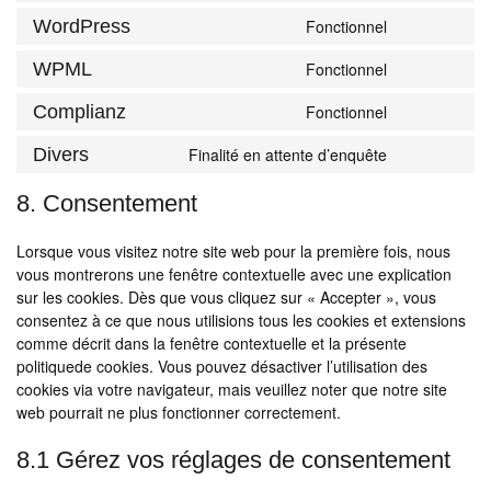
to
service
WordPress
Fonctionnel
Consent
google-
to
WPML
Fonctionnel
recaptcha
Consent
service
to
wordpress
Complianz
Fonctionnel
Consent
service
to
wpml
Divers
Finalité en attente d’enquête
Consent
service
to
complianz
8. Consentement
service
divers
Lorsque vous visitez notre site web pour la première fois, nous
vous montrerons une fenêtre contextuelle avec une explication
sur les cookies. Dès que vous cliquez sur « Accepter », vous
consentez à ce que nous utilisions tous les cookies et extensions
comme décrit dans la fenêtre contextuelle et la présente
politiquede cookies. Vous pouvez désactiver l’utilisation des
cookies via votre navigateur, mais veuillez noter que notre site
web pourrait ne plus fonctionner correctement.
8.1 Gérez vos réglages de consentement